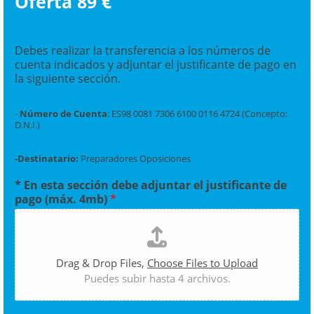
Oferta 89 €
l
*
Debes realizar la transferencia a los números de
cuenta indicados y adjuntar el justificante de pago en
la siguiente sección.
-
Número de Cuenta
: ES98 0081 7306 6100 0116 4724 (Concepto:
D.N.I.)
-Destinatario:
Preparadores Oposiciones
* En esta sección debe adjuntar el justificante de
pago (máx. 4mb)
*
Drag & Drop Files,
Choose Files to Upload
Puedes subir hasta 4 archivos.