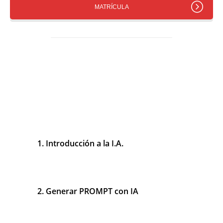
MATRÍCULA
Estructura del Curso de I.A.
Se desarrolla en Directo por Internet
- Bloques del Curso -
1. Introducción a la I.A.
30 Minutos
2. Generar PROMPT con IA
30 Minutos