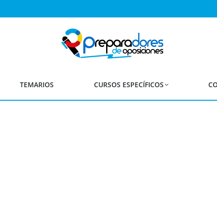
efinitiva de Admitidos y E
Estabilización
Maestros, Secundaria y F
TEMARIOS
CURSOS ESPECÍFICOS
CO