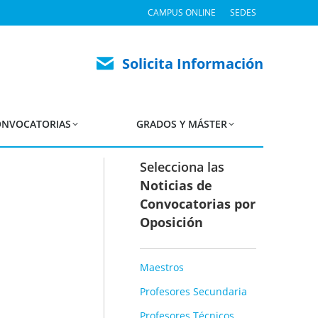
CAMPUS ONLINE
SEDES
xcluidos Proceso de
Solicita Información
P
NVOCATORIAS
GRADOS Y MÁSTER
Selecciona las
Noticias de
Convocatorias por
Oposición
Maestros
Profesores Secundaria
Profesores Técnicos