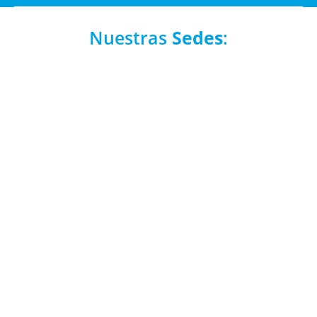
Nuestras
Sedes
:
Aquí podrás encontrar toda la información
referente a todas las sedes de
Preparadores
de Oposiciones
.