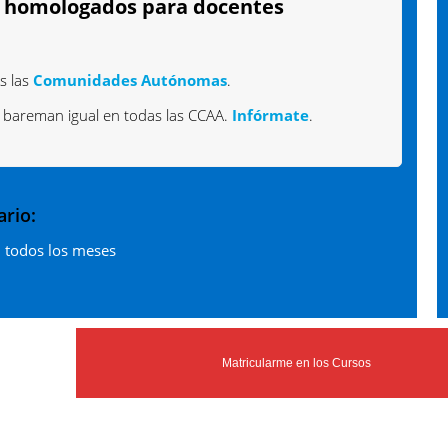
s homologados para docentes
s las
Comunidades Autónomas
.
o bareman igual en todas las CCAA.
Infórmate
.
rio:
n todos los meses
Matricularme en los Cursos