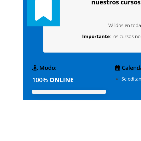
nuestros curso
Válidos en toda
Importante
: los cursos n
Modo:
Calenda
100%
ONLINE
Se edita