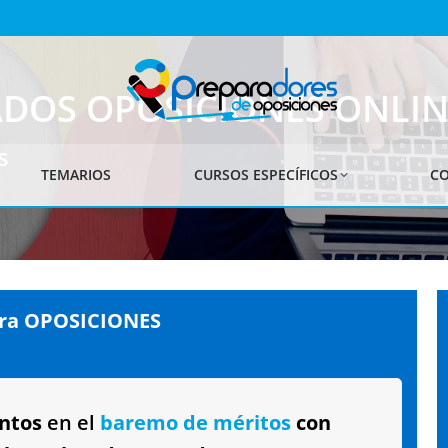
OS OPOSICIONES ONLIN
s
TEMARIOS
CURSOS ESPECÍFICOS
CO
a OPOSICIONES
ntos
en el
baremo de méritos
con