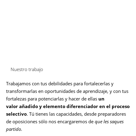
preparación óptima, con atención especializada e
individualizada. Limitamos el número de alumnos por
grupo. Te apoyamos y orientamos
en nuestro servicio de
orientación
para que desarrolles tus
capacidades
y
aproveches al máximo tu trabajo y el nuestro. Te
ofrecemos el seguimiento de tu preparación a través de
simulacros de examen de todas las pruebas.
Nuestro trabajo
Trabajamos con tus debilidades para fortalecerlas y
transformarlas en oportunidades de aprendizaje, y con tus
fortalezas para potenciarlas y hacer de ellas
un
valor añadido y elemento diferenciador en el proceso
selectivo
. Tú tienes las capacidades, desde preparadores
de oposiciones sólo nos encargaremos de
que les saques
partido
.