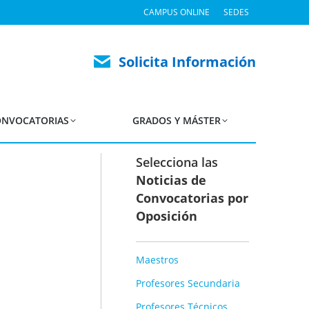
CAMPUS ONLINE
SEDES
 EL PERSONAL
A. ADJUDICACIÓN
Solicita Información
NVOCATORIAS
GRADOS Y MÁSTER
Selecciona las
Noticias de
Convocatorias por
Oposición
Maestros
Profesores Secundaria
Profesores Técnicos