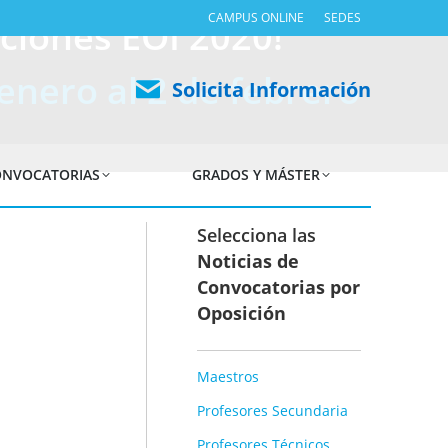
CAMPUS ONLINE
SEDES
ciones EOI 2020!
enero al 2 de febrero
Solicita Información
NVOCATORIAS
GRADOS Y MÁSTER
Selecciona las
Noticias de
Convocatorias por
Oposición
Maestros
Profesores Secundaria
Profesores Técnicos