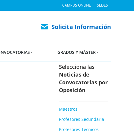
CAMPUS ONLINE
SEDES
cluidos Oposiciones
Solicita Información
NVOCATORIAS
GRADOS Y MÁSTER
Selecciona las
Noticias de
Convocatorias por
Oposición
Maestros
Profesores Secundaria
Profesores Técnicos