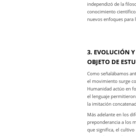
independizó de la filos
conocimiento científico,
nuevos enfoques para la
3. EVOLUCIÓN Y
OBJETO DE EST
Como señalábamos anter
el movimiento surge co
Humanidad actúo en for
el lenguaje permitiero
la imitación concatenad
Más adelante en los dife
preponderancia a los mo
que significa, el cultiv