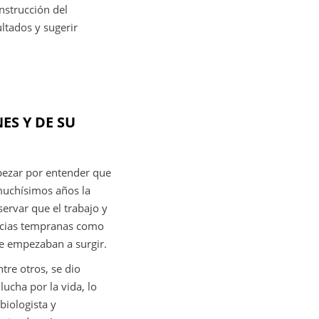
onstrucción del
ultados y sugerir
ES Y DE SU
pezar por entender que
muchísimos años la
ervar que el trabajo y
encias tempranas como
ue empezaban a surgir.
ntre otros, se dio
lucha por la vida, lo
 biologista y