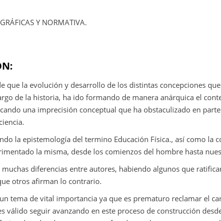
OGRÁFICAS Y NORMATIVA.
ÓN:
de que la evolución y desarrollo de los distintas concepciones que 
largo de la historia, ha ido formando de manera anárquica el conte
ocando una imprecisión conceptual que ha obstaculizado en parte 
iencia.
o la epistemología del termino Educación Física., así como la c
rimentado la misma, desde los comienzos del hombre hasta nuest
n muchas diferencias entre autores, habiendo algunos que ratifica
ue otros afirman lo contrario.
n tema de vital importancia ya que es prematuro reclamar el cará
es válido seguir avanzando en este proceso de construcción desde