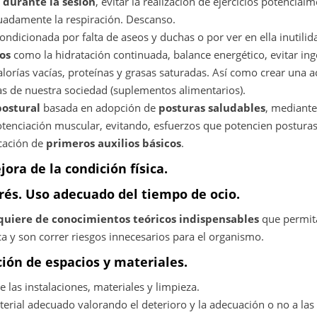
 durante la sesión
, evitar la realización de ejercicios potencial
uadamente la respiración. Descanso.
condicionada por falta de aseos y duchas o por ver en ella inutilid
os
como la hidratación continuada, balance energético, evitar ing
lorías vacías, proteínas y grasas saturadas. Así como crear una act
s de nuestra sociedad (suplementos alimentarios).
postural
basada en adopción de
posturas saludables
, mediante
potenciación muscular, evitando, esfuerzos que potencien postura
cación de
primeros auxilios básicos
.
jora de la condición física.
rés. Uso adecuado del tiempo de ocio.
quiere de conocimientos teóricos indispensables
que permita
 y son correr riesgos innecesarios para el organismo.
ción de espacios y materiales.
e las instalaciones, materiales y limpieza.
terial adecuado valorando el deterioro y la adecuación o no a las 