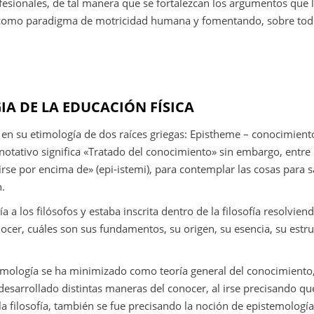
ionales, de tal manera que se fortalezcan los argumentos que 
 como paradigma de motricidad humana y fomentando, sobre todo
IA DE LA EDUCACIÓN FÍSICA
en su etimología de dos raíces griegas: Epistheme – conocimiento
notativo significa «Tratado del conocimiento» sin embargo, entre 
uirse por encima de» (epi-istemi), para contemplar las cosas para 
.
 a los filósofos y estaba inscrita dentro de la filosofía resolvien
ocer, cuáles son sus fundamentos, su origen, su esencia, su estruc
temología se ha minimizado como teoría general del conocimiento
esarrollado distintas maneras del conocer, al irse precisando qu
 la filosofía, también se fue precisando la noción de epistemologí