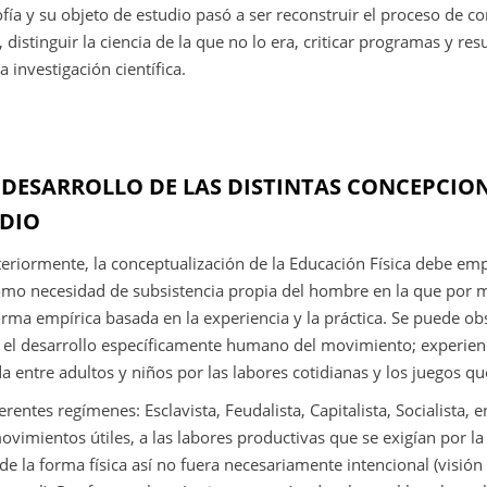
ofía y su objeto de estudio pasó a ser reconstruir el proceso de c
 distinguir la ciencia de la que no lo era, criticar programas y res
 investigación científica.
 DESARROLLO DE LAS DISTINTAS CONCEPCION
UDIO
iormente, la conceptualización de la Educación Física debe em
mo necesidad de subsistencia propia del hombre en la que por 
ma empírica basada en la experiencia y la práctica. Se puede obs
n el desarrollo específicamente humano del movimiento; experi
a entre adultos y niños por las labores cotidianas y los juegos q
rentes regímenes: Esclavista, Feudalista, Capitalista, Socialista, e
vimientos útiles, a las labores productivas que se exigían por la 
o de la forma física así no fuera necesariamente intencional (visión