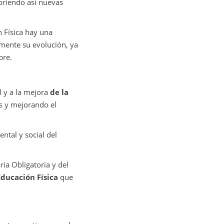
briendo así nuevas
n Física hay una
mente su evolución, ya
bre.
l y a la mejora
de la
s y mejorando el
ental y social del
ria Obligatoria y del
Educación Física
que