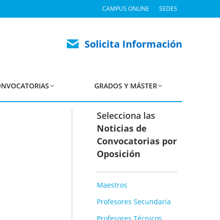
CAMPUS ONLINE
SEDES
a Primera prueba por
Solicita Información
NVOCATORIAS
GRADOS Y MÁSTER
Selecciona las
Noticias de
Convocatorias por
Oposición
Maestros
Profesores Secundaria
Profesores Técnicos