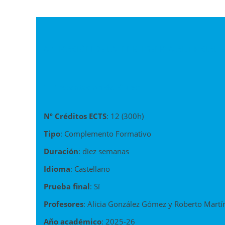
APLICACIÓN DE LA INTELIGENCIA ARTIFICIAL
1. Presentación del Curso
Nº Créditos ECTS
: 12 (300h)
Tipo
: Complemento Formativo
Duración
: diez semanas
Idioma
: Castellano
Prueba final
: Sí
Profesores
: Alicia González Gómez y Roberto Martí
Año académico
: 2025-26