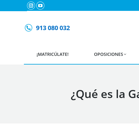
Instagram
YouTube
page
page
opens
opens
913 080 032
in
in
new
new
window
window
¡MATRICÚLATE!
OPOSICIONES
¿Qué es la G