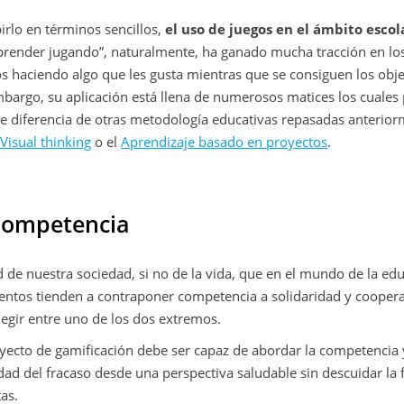
irlo en términos sencillos,
el uso de juegos en el ámbito escol
aprender jugando”, naturalmente, ha ganado mucha tracción en lo
 haciendo algo que les gusta mientras que se consiguen los obje
bargo, su aplicación está llena de numerosos matices los cuales
 diferencia de otras metodología educativas repasadas anterio
,
Visual thinking
o el
Aprendizaje basado en proyectos
.
Competencia
 de nuestra sociedad, si no de la vida, que en el mundo de la ed
ientos tienden a contraponer competencia a solidaridad y cooper
egir entre uno de los dos extremos.
ecto de gamificación debe ser capaz de abordar la competencia y
lidad del fracaso desde una perspectiva saludable sin descuidar l
tas.