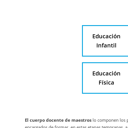
Educación
Infantil
Educación
Física
El cuerpo docente de maestros
lo componen los pr
encargados de formar, en estas etapas tempranas, a l