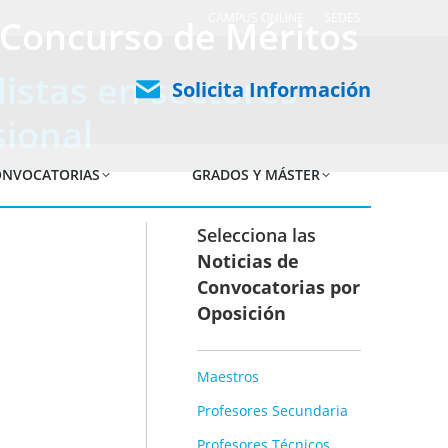
CAMPUS ONLINE
SEDES
r Concurso de Méritos
istas en sectores
Solicita Información
sional
NVOCATORIAS
GRADOS Y MÁSTER
Selecciona las
Noticias de
Convocatorias por
Oposición
Maestros
Profesores Secundaria
Profesores Técnicos