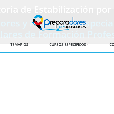
oria de Estabilización po
ores y Profesoras especial
lares de Formación Profe
TEMARIOS
CURSOS ESPECÍFICOS
CO