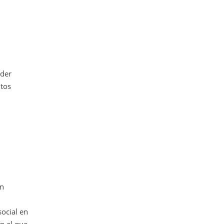
oder
ntos
un
social en