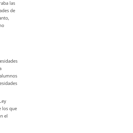
raba las
dades de
anto,
omo
cesidades
a
s alumnos
cesidades
 Ley
e los que
n el