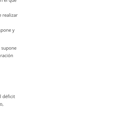
en el que
 realizar
ispone y
to supone
oración
 déficit
o,