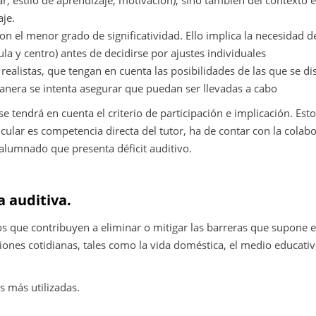
r, estilo de aprendizaje, motivación), sino también del contexto 
aje.
n el menor grado de significatividad. Ello implica la necesidad de
la y centro) antes de decidirse por ajustes individuales
ealistas, que tengan en cuenta las posibilidades de las que se d
anera se intenta asegurar que puedan ser llevadas a cabo
 se tendrá en cuenta el criterio de participación e implicación. Es
icular es competencia directa del tutor, ha de contar con la colab
 alumnado que presenta déficit auditivo.
a auditiva.
 que contribuyen a eliminar o mitigar las barreras que supone el
iones cotidianas, tales como la vida doméstica, el medio educativ
s más utilizadas.