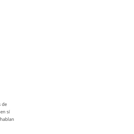
s de
en sí
, hablan