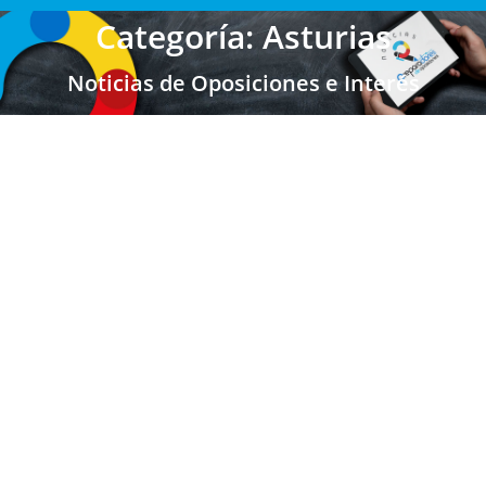
Categoría: Asturias
Noticias de Oposiciones e Interés
ASTURIAS: Convocatoria de estabilización
para el ingreso mediante concurso de
méritos
Últimas Noticias Oposiciones
,
Maestros Asturias
,
Secundaria FP EOI
,
Secundaria FP EOI Asturias
,
Profesores
Secundaria
,
Profesores Técnicos FP
,
Escuela Oficial de