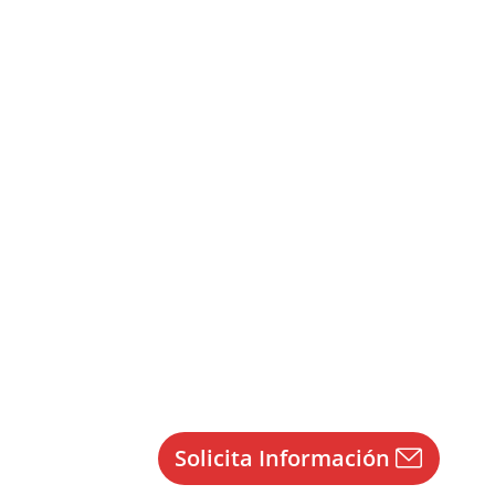
illa y León
Por
Enrique Gallego
03/12/2025
Solicita Información