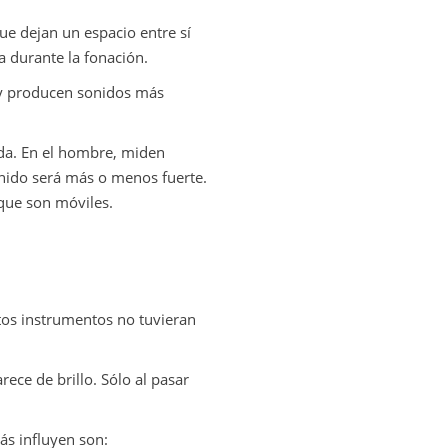
e dejan un espacio entre sí
a durante la fonación.
 y producen sonidos más
guda. En el hombre, miden
nido será más o menos fuerte.
 que son móviles.
stos instrumentos no tuvieran
ce de brillo. Sólo al pasar
́s influyen son: