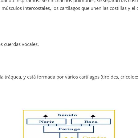
 cuando inspiramos. Se hinchan los pulmones, se separan las costillas
músculos intercostales, los cartílagos que unen las costillas y el
as cuerdas vocales.
la tráquea, y está formada por varios cartílagos (tiroides, cricoide