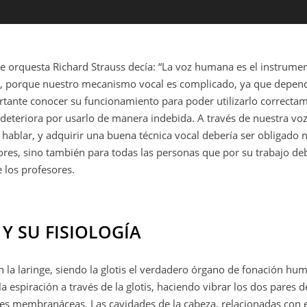
e orquesta Richard Strauss decía: “La voz humana es el instrumen
cierto, porque nuestro mecanismo vocal es complicado, ya que depe
ortante conocer su funcionamiento para poder utilizarlo correct
se deteriora por usarlo de manera indebida. A través de nuestra 
 hablar, y adquirir una buena técnica vocal debería ser obligado
ores, sino también para todas las personas que por su trabajo d
 los profesores.
Y SU FISIOLOGÍA
a laringe, siendo la glotis el verdadero órgano de fonación hum
 espiración a través de la glotis, haciendo vibrar los dos pares 
es membranáceas. Las cavidades de la cabeza, relacionadas con e