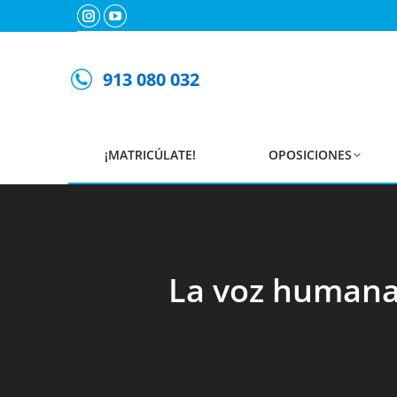
Instagram
YouTube
page
page
opens
opens
913 080 032
in
in
new
new
window
window
¡MATRICÚLATE!
OPOSICIONES
La voz humana: 