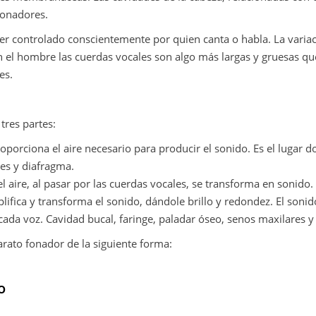
sonadores.
ser controlado conscientemente por quien canta o habla. La variac
En el hombre las cuerdas vocales son algo más largas y gruesas que
es.
tres partes:
oporciona el aire necesario para producir el sonido. Es el lugar d
nes y diafragma.
l aire, al pasar por las cuerdas vocales, se transforma en sonido.
ifica y transforma el sonido, dándole brillo y redondez. El soni
e cada voz. Cavidad bucal, faringe, paladar óseo, senos maxilares y
rato fonador de la siguiente forma:
o