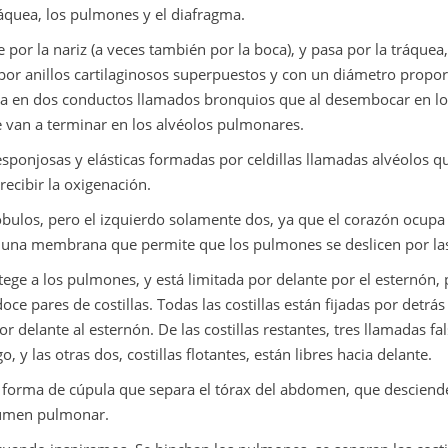
ráquea, los pulmones y el diafragma.
por la nariz (a veces también por la boca), y pasa por la tráque
por anillos cartilaginosos superpuestos y con un diámetro propo
rca en dos conductos llamados bronquios que al desembocar en lo
van a terminar en los alvéolos pulmonares.
onjosas y elásticas formadas por celdillas llamadas alvéolos qu
ecibir la oxigenación.
́bulos, pero el izquierdo solamente dos, ya que el corazón ocupa e
 una membrana que permite que los pulmones se deslicen por las 
tege a los pulmones, y está limitada por delante por el esternón,
doce pares de costillas. Todas las costillas están fijadas por detra
r delante al esternón. De las costillas restantes, tres llamadas fal
go, y las otras dos, costillas flotantes, están libres hacia delante.
 forma de cúpula que separa el tórax del abdomen, que desciende 
lumen pulmonar.