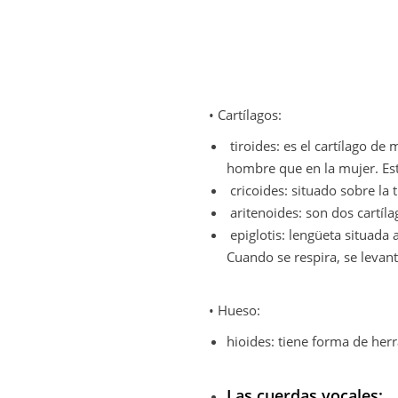
• Cartílagos:
tiroides: es el cartílago d
hombre que en la mujer. Esta
cricoides: situado sobre la 
aritenoides: son dos cartíla
epiglotis: lengüeta situada 
Cuando se respira, se levanta
• Hueso:
hioides: tiene forma de herr
Las cuerdas vocales: