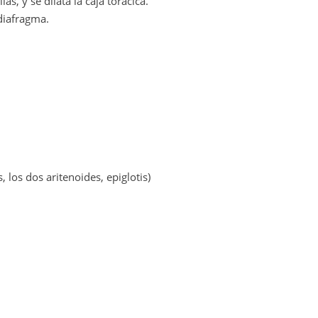
, y se dilata la caja torácica.
 diafragma.
s, los dos aritenoides, epiglotis)