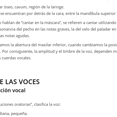
r óseo, cavum, región de la laringe.
se encuentran por detrás de la cara, entre la mandíbula superior y
hablan de “cantar en la máscara”, se refieren a cantar utilizando
onancia del pecho en las notas graves, la del velo del paladar en
las notas agudas.
amos la abertura del maxilar inferior, cuando cambiamos la posici
e. Por consiguiente, la amplitud y el timbre de la voz, dependen ma
 cuerdas vocales.
E LAS VOCES
ación vocal
tuciones oratorias”, clasifica la voz:
diana, pequeña.