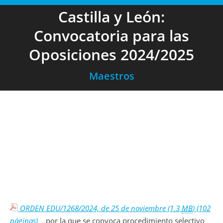
Castilla y León:
Convocatoria para las
Oposiciones 2024/2025
Maestros
ORDEN EDU/1268/2024, de 25 de noviembre
(1.3
MB
)
(102
páginas)
, por la que se convoca procedimiento selectivo