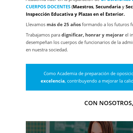
CUERPOS DOCENTES
(
Maestros
,
Secundaria
y
Sec
Inspección Educativa y
Plazas en el Exterior.
Llevamos
más de 25 años
formando a los futuros f
Trabajamos para
dignificar, honrar y mejorar
el i
desempeñan los cuerpos de funcionarios de la admin
en nuestra sociedad.
Como Academia de preparación de oposic
excelencia
, contribuyendo a mejorar la calid
CON NOSOTROS