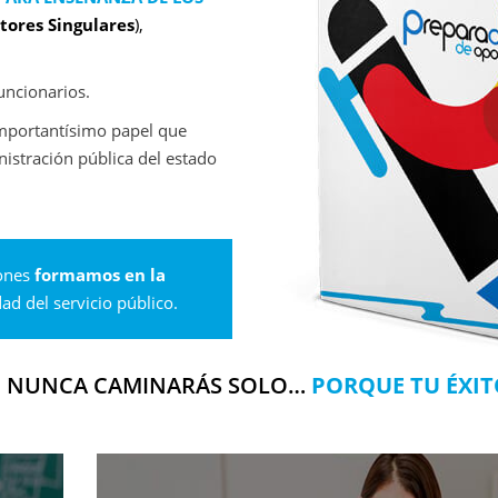
tores Singulares
),
uncionarios.
mportantísimo papel que
istración pública del estado
iones
formamos en la
ad del servicio público.
, NUNCA CAMINARÁS SOLO…
PORQUE TU ÉXIT