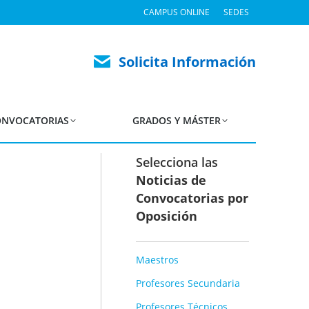
CAMPUS ONLINE
SEDES
idos y Excluidos para
osición
Solicita Información
NVOCATORIAS
GRADOS Y MÁSTER
Selecciona las
Noticias de
Convocatorias por
Oposición
Maestros
Profesores Secundaria
Profesores Técnicos