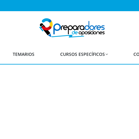
tas Provisionales de Admit
lización por Concurso - Op
Secundaria y FP
TEMARIOS
CURSOS ESPECÍFICOS
CO