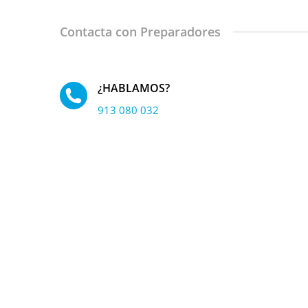
n
o
Contacta con Preparadores
c
i
d
o
?
¿HABLAMOS?
*
913 080 032