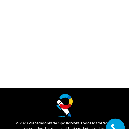
Extremadura: MAESTROS 2019. Publicada
Convocatoria de Interinos!!
15/02/2019
Plazo: hasta el 28 de Febrero de 2019
Detalles
© 2020 Preparadores de Oposiciones. Todos los derechos
reservados. |
Aviso Legal
|
Privacidad
|
Cookies