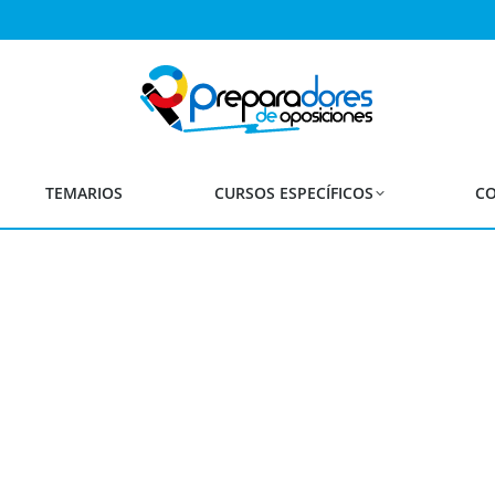
orario comienzo pruebas
ales y Criterios de Califi
Reposición
TEMARIOS
CURSOS ESPECÍFICOS
CO