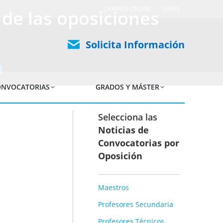
CAMPUS ONLINE
SEDES
 de las oposiciones
Solicita Información
n
NVOCATORIAS
GRADOS Y MÁSTER
Selecciona las
Noticias de
Convocatorias por
Oposición
Maestros
Profesores Secundaria
Profesores Técnicos