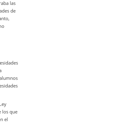
raba las
dades de
anto,
omo
cesidades
a
s alumnos
cesidades
 Ley
e los que
n el