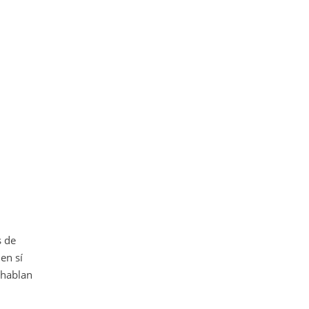
s de
en sí
, hablan