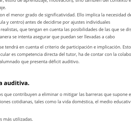
r, estilo de aprendizaje, motivación), sino también del contexto 
aje.
n el menor grado de significatividad. Ello implica la necesidad de
la y centro) antes de decidirse por ajustes individuales
ealistas, que tengan en cuenta las posibilidades de las que se d
anera se intenta asegurar que puedan ser llevadas a cabo
 se tendrá en cuenta el criterio de participación e implicación. Es
icular es competencia directa del tutor, ha de contar con la colab
 alumnado que presenta déficit auditivo.
a auditiva.
 que contribuyen a eliminar o mitigar las barreras que supone el
iones cotidianas, tales como la vida doméstica, el medio educativ
s más utilizadas.