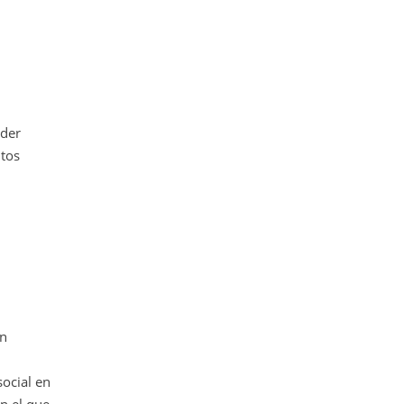
oder
ntos
un
social en