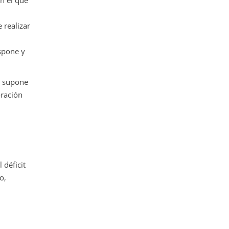
en el que
 realizar
ispone y
to supone
oración
 déficit
o,