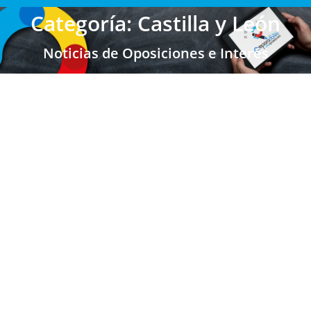
Categoría: Castilla y León
Noticias de Oposiciones e Interés
Castilla y León: Lista DEFINITIVA
Admitidos y Excluidos Convocatoria
Maestros 2024/2025
Maestros Castilla y León
,
Maestros
,
Castilla y León
Por
Enrique Gallego
04/04/2025