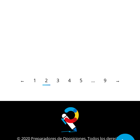
Primera prueba. Reposición Secundaria
2024
Últimas Noticias Oposiciones
,
Secundaria FP EOI
,
Secundaria FP EOI Castilla y León
,
Profesores Secundaria
,
Profesores Técnicos FP
,
Castilla y León
Por
Enrique Gallego
03/07/2024
Secundaria, FP y EOI
←
1
2
3
4
5
…
9
→
© 2020 Preparadores de Oposiciones. Todos los derechos