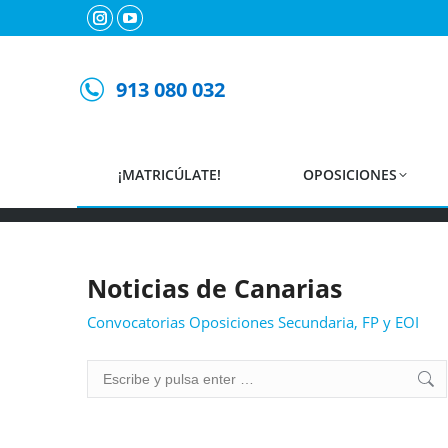
Instagram
YouTube
page
page
Convocatori
opens
opens
913 080 032
in
in
Noticias de oposiciones par
new
new
window
window
¡MATRICÚLATE!
OPOSICIONES
Noticias de Canarias
Convocatorias Oposiciones Secundaria, FP y EOI
Buscar: