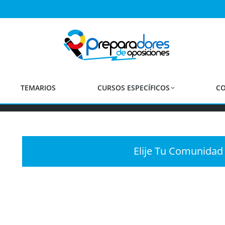
as Oposiciones Secundaria, FP y 
a el Cuerpo de Secundaria, Formación Profesional y Escuela
Estás aquí:
Inicio
Convocatorias Oposiciones Secundaria FP EOI…
TEMARIOS
CURSOS ESPECÍFICOS
CO
Elije Tu Comunida