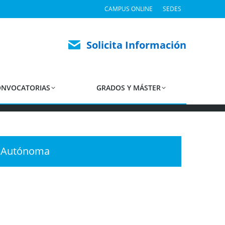
CAMPUS ONLINE
SEDES
EOI Canarias
Solicita Información
 Oficial de Idiomas Canarias
NVOCATORIAS
GRADOS Y MÁSTER
d Autónoma