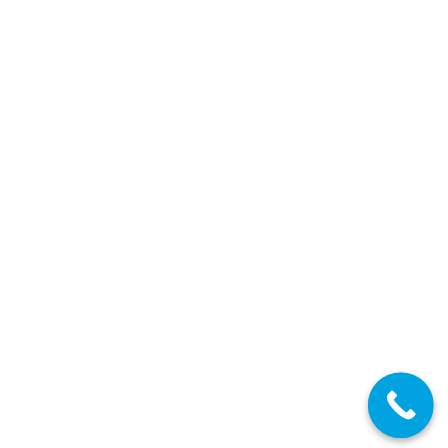
Cantabria: Listas PROVISIONALES de Admitidos
y Excluidos por la vía de Estabilización
concurso-oposición para Secundaria, FP y EOI