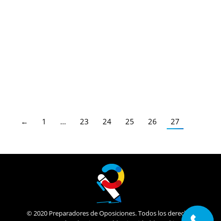
Baleares: Publicada Convocatoria de
Oposiciones
28/03/2017
Plazo: hasta el 18 de abril
Detalles
←
1
…
23
24
25
26
27
© 2020 Preparadores de Oposiciones. Todos los derechos