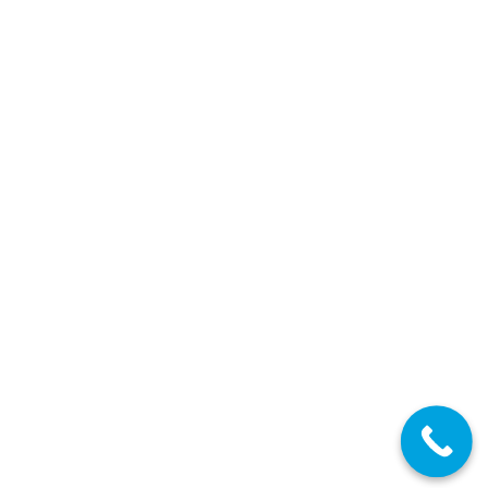
admitidos y excluidos por la vía de Reposición
– Secundaria, EOI y Maestros
17/04/2023
Listas Definitivas de admitidos y excluidos
Detalles
ABR
17