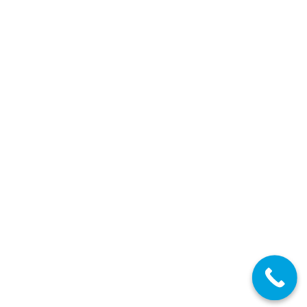
Secundaria. Funcionarios e Interinos.
ADJUDICACIÓN DEFINITIVA, DE DESTINOS.
28/07/2017
por la que se ordena la exposición de los listados
definitivos de adjudicación de puestos docentes
Detalles