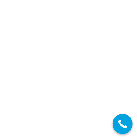
Canarias: Lista definitivas de admitidos y
excluidos!!
07/06/2019
Diferentes Especialidades
Detalles
JUN
5