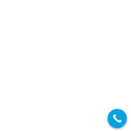
MADRID: Decreto de la Formación Profesional
Secundaria FP EOI
,
Secundaria FP EOI Madrid
,
Profesores
Secundaria
,
Profesores Técnicos FP
,
Escuela Oficial de Idiomas
,
Madrid
22/05/2025
Secundaria, FP y EOI
MAY