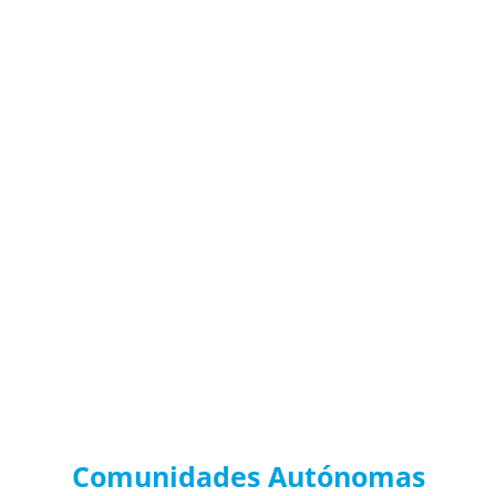
Preparadores de Oposiciones
Servicio de Restauración
Madrid, Andalucía, Extremadura, Canarias, Castilla y León,
Castilla la Mancha, Murcia, Valencia, Aragón, Cataluña,
Baleares, Navarra, País Vasco, La Rioja, Galicia, Cantabria,
Asturias y Ceuta y Melilla.
Noticias de Convocatorias por
Comunidades Autónomas