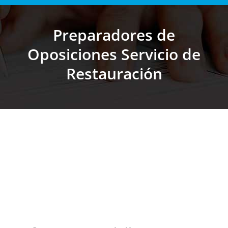
Preparadores de
Oposiciones Servicio de
Estás aquí:
Restauración
Más de 25 Años especializados en
oposiciones docentes