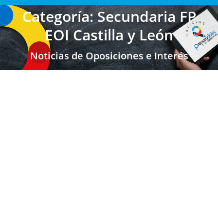
Categoría: Secundaria FP
EOI Castilla y León
Noticias de Oposiciones e Interés
CASTILLA Y LEÓN: Plazo de solicitud para
las Oposiciones de Maestros vía de
Estabilización 2024
Secundaria FP EOI Castilla y León
,
Últimas Noticias