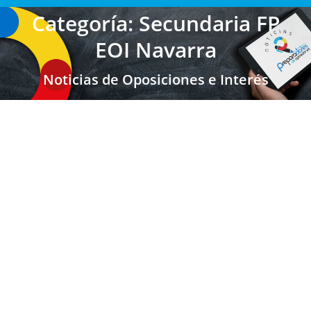
Categoría: Secundaria FP
EOI Navarra
Noticias de Oposiciones e Interés
Navarra: Nueva apertura de listas
específicas. Junio 2025. Maestros,
Secundaria y Sectores Singulares
Maestros Navarra
,
Secundaria FP EOI
,
Secundaria FP EOI