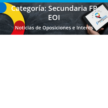
Categoría: Secundaria FP
EOI
Noticias de Oposiciones e Interés
MADRID: Convocatoria de sustituciones
para Secundaria y Maestros
Secundaria FP EOI
,
Secundaria FP EOI Madrid
,
Bolsas de
trabajo de secundaria
,
Bolsas de trabajo FP
,
Maestros