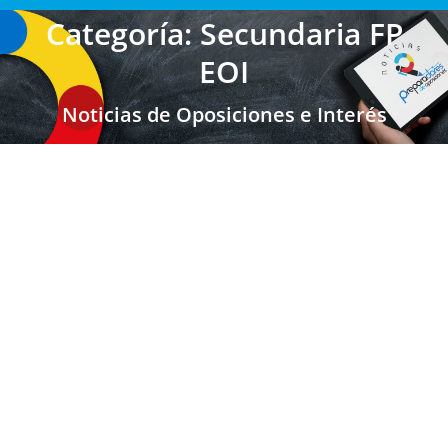
Categoría: Secundaria FP
EOI
Noticias de Oposiciones e Interés
ARAGÓN: Baremo PROVISIONAL para
Secundaria, FP y Otros Cuerpos vía
Reposición
Secundaria FP EOI
,
Secundaria FP EOI Aragón
,
Últimas