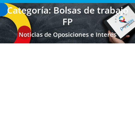
Categoría: Bolsas de trabajo
FP
Noticias de Oposiciones e Interés
CANARIAS: Bolsa de Trabajo para
Maestros, Secundaria y FP
Bolsas de trabajo de Maestros
,
Bolsas de trabajo FP
,
Maestros Canarias
,
Secundaria FP EOI
,
Secundaria FP EOI