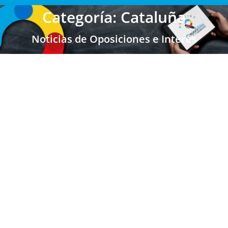
Categoría: Cataluña
Noticias de Oposiciones e Interés
CATALUÑA: Seleccionados Oposiciones
Secundaria y FP 2025/2026
Secundaria FP EOI
,
Secundaria FP EOI Cataluña
,
Profesores Secundaria
,
Cataluña
Por
Enrique Gallego
26/06/2026