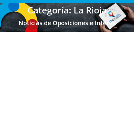
Categoría: La Rioja
Noticias de Oposiciones e Interés
LA RIOJA: Convocatoria de Reposición y
Plazo para su Solicitud
Secundaria FP EOI
,
Secundaria FP EOI La Rioja
,
Últimas
Noticias Oposiciones
,
Profesores Secundaria
,
Profesores
Técnicos FP
,
Escuela Oficial de Idiomas
,
La Rioja
Por
Juan
10/03/2023