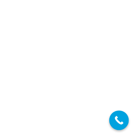
Secundaria FP EOI
,
Secundaria FP EOI Madrid
,
Profesores
Secundaria
,
Profesores Técnicos FP
,
Escuela Oficial de Idiomas
,
Madrid
Por
Enrique Gallego
17/06/2025
Secundaria, FP y EOI
Detalles