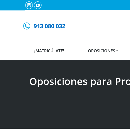
Instagram
YouTube
page
page
opens
opens
913 080 032
in
in
new
new
window
window
¡MATRICÚLATE!
OPOSICIONES
Oposiciones para Pro