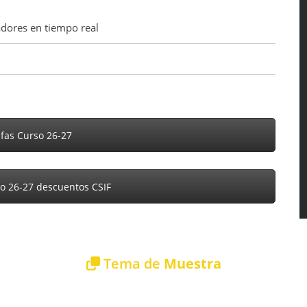
dores en tiempo real
fas Curso 26-27
o 26-27 descuentos CSIF
Tema de
Muestra
Descargar tema de muestra gratuito