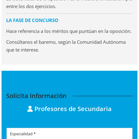
entre los dos ejercicios.
LA FASE DE CONCURSO
Hace referencia a los méritos que puntúan en la oposición.
Consúltanos el baremo, según la Comunidad Autónoma
que te interese.
Solicita Información
Profesores de Secundaria
E
s