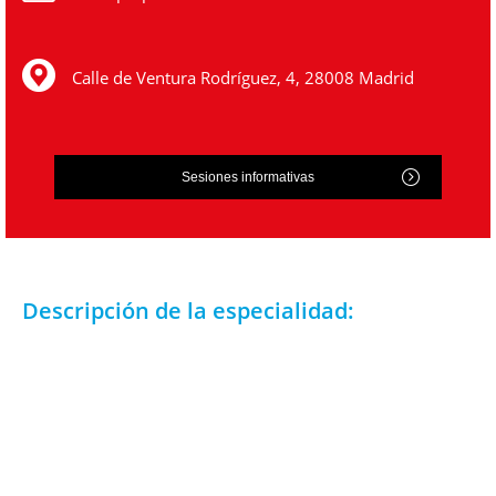
Calle de Ventura Rodríguez, 4, 28008 Madrid
Sesiones informativas
Descripción de la especialidad:
Algunos de los temas que estudiarás en Navegación e
Instalaciones Marinas son generación de energía,
organización y gestión del mantenimiento del buque,
averías, primeros auxilios, comunicaciones marítimas,
operaciones de carga y descarga o prevención de