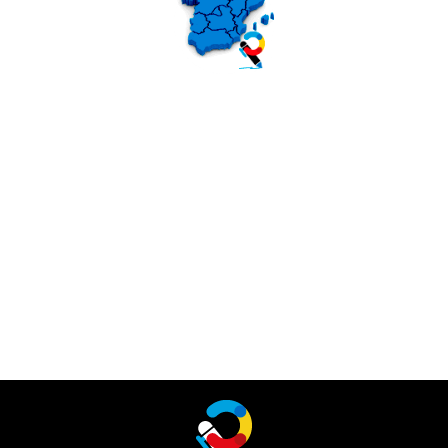
Preparamos para todas las CCAA:
Madrid, Andalucía, Extremadura, Canarias, Castilla y León,
Castilla la Mancha, Murcia, Valencia, Aragón, Cataluña,
Baleares, Navarra, País Vasco, La Rioja, Galicia, Cantabria,
Asturias, Ceuta y Melilla.