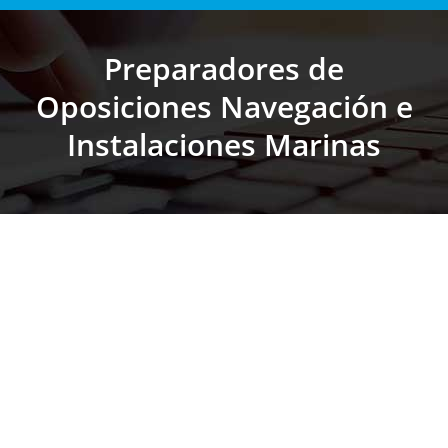
Preparadores de
Oposiciones Navegación e
Estás aquí:
Instalaciones Marinas
Más de 25 especializados en oposiciones
docentes