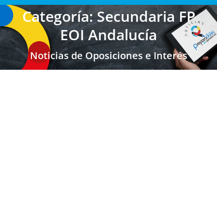
Categoría: Secundaria FP
EOI Andalucía
Noticias de Oposiciones e Interés
ANDALUCIA: Oferta de plazas de empleo
público docente 2023
Secundaria FP EOI
,
Secundaria FP EOI Andalucía
,
Últimas
Noticias Oposiciones
,
Profesores Secundaria
,
Profesores