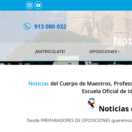
Instagram
YouTube
page
page
opens
opens
913 080 032
in
in
Not
new
new
window
window
¡MATRICÚLATE!
OPOSICIONES
Noticias
del Cuerpo de Maestros, Profeso
Escuela Oficial de I
Noticias 
Desde PREPARADORES DE OPOSICIONES queremos ay