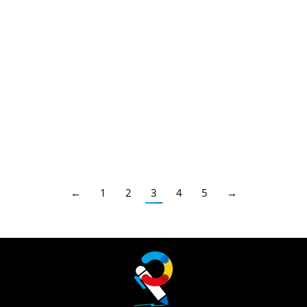
PAÍS VASCO: Baremo Definitivo,
Superación del proceso selectivo.
Últimas Noticias Oposiciones
,
Pais Vasco
Por
Juan
23/07/2019
Diferentes Especialidades
←
1
2
3
4
5
→