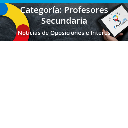
Categoría: Profesores
Secundaria
Noticias de Oposiciones e Interés
EXTREMADURA: Fecha de las Oposiciones
vía Estabilización para Maestros,
Secundaria, FP y Otros Cuerpos 2024
Maestros Extremadura
,
Secundaria FP EOI
,
Secundaria FP