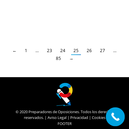
Cataluña
,
Últimas Noticias Oposiciones
,
Maestros
,
Profesores Secundaria
,
Cataluña
Por
Enrique Gallego
18/04/2024
Maestros, Secundaria, FP y EOI
←
1
…
23
24
25
26
27
…
85
→
© 2020 Preparadores de Oposiciones. Todos los derechos
reservados. |
Aviso Legal
|
Privacidad
|
Cookies
FOOTER