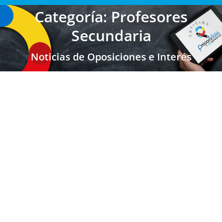
Categoría: Profesores
Secundaria
Noticias de Oposiciones e Interés
MADRID: Plazo para Obtener la
Habilitación Lingüística
Maestros Madrid
,
Secundaria FP EOI
,
Secundaria FP EOI
Madrid
,
Maestros
,
Profesores Secundaria
,
Profesores